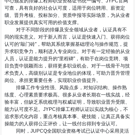
中心颁发的排爆工程师职业资格证书统一编号、
JYPC
官网
可查，具有良好的社会认可度，适用于岗位聘用、薪资定
级、晋升考核、投标加分、资质申报等实际场景，为从业者
职业发展提供真实可用的价值支撑。
对于不同阶段的排爆及安全领域从业者，认证具有不
同的现实意义。对于新人而言，认证是快速入门、获得岗位
认可的“敲门砖”，帮助其系统掌握基础理论与操作规范，提
升求职竞争力，顺利进入专业岗位。对于有一定经验的从业
人员，认证是能力提升的“里程碑”，有助于在岗位竞聘、项
目负责中脱颖而出，获得更多职业机会。对于一线骨干与技
术负责人，高级别认证是专业地位的体现，可助力晋升管理
岗位、承担更重要任务，实现职业价值提升。
排爆工作专业性强、风险点多，对知识结构、操作熟
练度、心理素质要求极高。很多从业者长期在一线实战，经
验丰富，但缺乏系统梳理与权威证明，导致职业晋升受限、
能力认可度不足。
JYPC
排爆工程师认证以实战为核心，不
追求形式化内容，重点考核真本事、硬技能，让真正具备实
操能力的人获得公正评价，让一线付出得到专业认可。
同时，
JUPCQ
全国职业资格考试已认证中心采用灵活