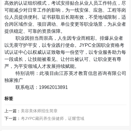
高效的认证组织模式，考试安排贴合从业人员工作特点，尽
可能减少对日常工作的影响，为一线安保、应急、工程等岗
位人员提供便利。证书获取后长期有效，不受地域限制，适
合跨区域作业、项目调动、单位变更等职业场景，为从业者
提供稳定、可靠的资质保障。
职业因担当而崇高，人生因专业而精彩。排爆从业者
以无畏守护平安，以专业践行使命。
JYPC
全国职业资格考
试认证中心以权威认证致敬每一份坚守，以专业服务助力每
一段成长，让技能被看见、让付出被认可、让职业更有尊
严，为平安领域人才发展持续赋能。
特别说明：此项目由江苏英才教育信息咨询有限公司
独家推广
联系电话：
19962013891
标签
上一篇：
美容美体师招生简章
下一篇：
考JYPC藏药养生保健师，证耀雪域