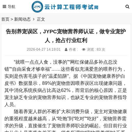
首页
>
新闻动态
正文
告别养宠误区，JYPC宠物营养师认证，做专业宠护
人，抢占行业红利
2026-04-27 14:19:01
作者 :
浏览 : 83 次
“
就喂一点点人食，没事的
”“
网红保健品多补点总没
错
”“
自由采食才够幸福
”……
这些看似充满爱意的喂养行为，
实则是伤害毛孩子的
“
温柔陷阱
”
。据《中国宠物健康养护白
皮书》数据显示，
89%
的宠物曾因喂养误区出现健康问题，
其中消化系统疾病占比高达
62%
，而背后的核心原因，正是
宠主缺乏专业的宠物营养知识，也缺乏专业的宠物营养指导
人员。
随着养宠人群的不断扩大和消费升级，宠主对宠物健康
的重视程度越来越高，从
“
吃饱
”
到
“
吃对
”“
吃好
”
，宠物营养需
求的升级，直接催生了宠物营养师职业的崛起。但目前行业