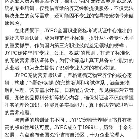
内从业人员素质参差不齐，很多所谓的
“
宠物营养师
”
缺乏系
统的专业培训，仅凭借零散的养宠经验提供服务，不仅无法
解决宠主的实际需求，还可能因不专业的指导给宠物带来健
康风险。
在此背景下，
JYPC
全国职业资格考试认证中心推出的
宠物营养师认证，成为规范行业标准、提升从业者专业水平
的重要抓手。作为国内第三方职业技能鉴定领域的榜样，
JYPC
始终坚持
“
专业、公正、权威
”
的原则，打造了标准化
的宠物营养师认证体系，为行业筛选出真正具备专业能力的
从业者，也为宠主提供了识别专业人才的核心依据。
JYPC
宠物营养师认证，严格遵循宠物营养学的核心逻
辑，构建了
“
理论
+
实操
”
的完整培训和考试体系，涵盖宠物
解剖生理、营养需求计算、日粮配方设计、常见疾病营养管
理、宠物食品原料分析等核心内容，确保持证者不仅能掌握
扎实的理论知识，还能具备实操能力，真正解决养宠过程中
的营养难题。
与普通的培训证书不同，
JYPC
宠物营养师证书具有极
高的权威性和认可度。
JYPC
成立于
1999
年，历经二十余年
发展，考点遍布全国
32
个省市自治区，十万企业管理人