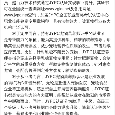
员、超百万技术精英通过
JYPC
认证实现职业提升。其证书
可在全国统一查询网址
www.zgks.net
及备用网址
www.jypc.net
查询，加盖
JYPC
全国职业资格考试认证中心
职业技能鉴定专用章钢印，具有法律效力，被宠物行业各大
机构广泛认可。
对于宠主而言，持有
JYPC
宠物营养师证书的从业者，
是专业能力的象征，能为其提供科学、精准的喂养指导，帮
助其告别养宠误区，减少宠物营养性疾病的发生，节省后续
医疗费用。比如，针对乳糖不耐受的宠物，
JYPC
认证营养
师会指导宠主选择零乳糖宠物专用奶；针对肥胖宠物，会制
定科学的减重膳食方案，帮助宠物恢复健康体态；针对患病
宠物，会配合兽医制定处方饮食，辅助疾病康复。
对于从业者而言，
JYPC
宠物营养师认证是职业发展
的
“
敲门砖
”
和
“
晋升梯
”
。无论是想进入宠物医院、宠物食品
企业等正规机构，还是想自主开展营养咨询服务，
JYPC
证
书都是专业能力的有力证明，能帮助从业者在激烈的市场竞
争中脱颖而出。同时，
JYPC
认证分为助理、中级、高级三
个等级，从业者可根据自身能力逐步升级，随着认证等级的
提升，薪资水平和职业地位也会同步提高。