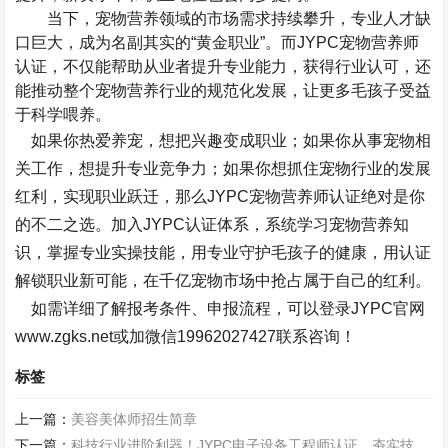
当下，宠物营养领域的市场需求持续攀升，专业人才缺
口巨大，成为名副其实的
“
黄金职业
”
。而
JYPC
宠物营养师
认证，不仅能帮助从业者提升专业能力，获得行业认可，还
能推动整个宠物营养行业的规范化发展，让更多毛孩子受益
于科学喂养。
如果你热爱养宠，想把兴趣变成职业；如果你从事宠物相
关工作，想提升专业竞争力；如果你想抓住宠物行业的发展
红利，实现职业跃迁，那么
JYPC
宠物营养师认证绝对是你
的不二之选。加入
JYPC
认证体系，系统学习宠物营养知
识，掌握专业实操技能，用专业守护毛孩子的健康，用认证
解锁职业新可能，在千亿宠物市场中抢占属于自己的红利。
如需详细了解报考条件、申报流程，可以登录
JYPC
官网
www.zgks.net
或加微信
19962027427
联系咨询！
标签
上一篇：
美容美体师招生简章
下一篇：
科技行业进阶利器！JYPC电子设备工程师认证，夯实技