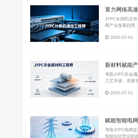
算力网络高速
信技术能力
JYPC全国职业
网产业发展趋势
操。
2026-07-01
新材料赋能产
考取JYPC非
工艺升级、质量
2026-07-01
赋能智能电网
考取JYPC电
智能化转型后的