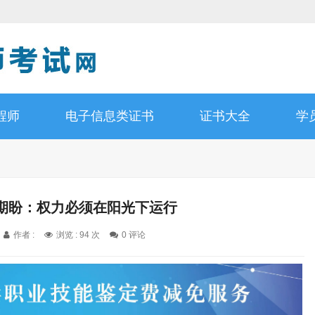
程师
电子信息类证书
证书大全
学
期盼：权力必须在阳光下运行
作者 :
浏览 : 94 次
0 评论