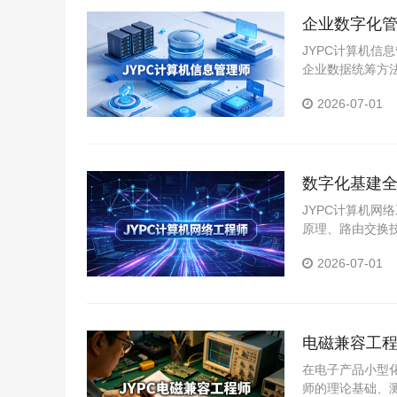
企业数字化管
双向升级
JYPC计算机
企业数据统筹方
息化项目运营逻
2026-07-01
兼顾技术夯实与
数字化基建全
心根基
JYPC计算机
原理、路由交换
基础防护、网络
2026-07-01
障的主流工作场
电磁兼容工程
在电子产品小型
师的理论基础、