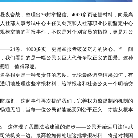
昼夜奋战，整理出36封举报信、4000多页证据材料，向最高
人社部人事考试中心主任吴剑英和人社部职业技能鉴定中心
规模空前的举报事件，不仅是对个别官员的指控，更是对公
—24卷、4000多页，更是举报者破釜沉舟的决心。当一间
料，我们看到的是一幅公民以巨大代价争取正义的图景。这种
梗阻，值得深思。
实名举报更是一种负责任的态度。无论最终调查结果如何，有
透明地处理这些举报材料，给举报者和社会公众一个明确交
的防腐剂。这起事件再次提醒我们，完善权力监督制约机制的
畅通无阻，当每一位公民都能感受到公平正义，才能从根本
出。这体现了我国法治建设的进步——公民开始运用法律武
司法机关一边。最高检如何处理这批举报材料，将是对我国