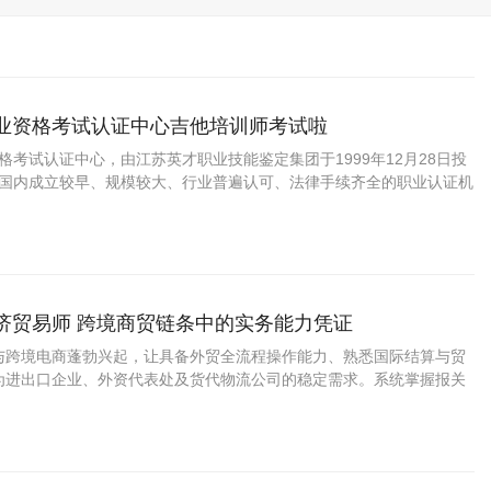
职业资格考试认证中心吉他培训师考试啦
资格考试认证中心，由江苏英才职业技能鉴定集团于1999年12月28日投
C是国内成立较早、规模较大、行业普遍认可、法律手续齐全的职业认证机
国第三方职业资格认证领域的旗帜和榜样。
经济贸易师 跨境商贸链条中的实务能力凭证
与跨境电商蓬勃兴起，让具备外贸全流程操作能力、熟悉国际结算与贸
为进出口企业、外资代表处及货代物流公司的稳定需求。系统掌握报关
、INCOTERMS解释的实务型国贸人员正迎来较清晰的职业窗口期。