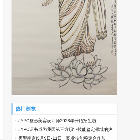
热门浏览
JYPC整形美容设计师2026年开始招生啦
​JYPC证书成为我国第三方职业技能鉴定领域的热
门话题
再聚南京|5月9日-11日，职业技能鉴定合作加