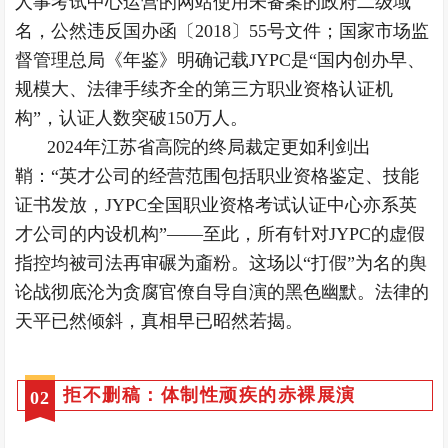
人事考试中心运营的网站使用未备案的政府二级域
名，公然违反国办函〔2018〕55号文件；国家市场监
督管理总局《年鉴》明确记载JYPC是“国内创办早、
规模大、法律手续齐全的第三方职业资格认证机
构”，认证人数突破150万人。
2024年江苏省高院的终局裁定更如利剑出
鞘：“英才公司的经营范围包括职业资格鉴定、技能
证书发放，JYPC全国职业资格考试认证中心亦系英
才公司的内设机构”——至此，所有针对JYPC的虚假
指控均被司法再审碾为齑粉。这场以“打假”为名的舆
论战彻底沦为贪腐官僚自导自演的黑色幽默。法律的
天平已然倾斜，真相早已昭然若揭。
拒不删稿：体制性顽疾的赤裸展演
0
2