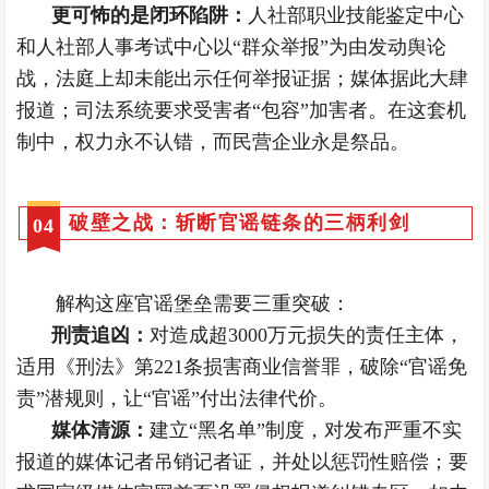
更可怖的是闭环陷阱：
人社部职业技能鉴定中心
和人社部人事考试中心以“群众举报”为由发动舆论
战，法庭上却未能出示任何举报证据；媒体据此大肆
报道；司法系统要求受害者“包容”加害者。在这套机
制中，权力永不认错，而民营企业永是祭品。
破壁之战：斩断官谣链条的三柄利剑
0
4
解构这座官谣堡垒需要三重突破：
刑责追凶：
对造成超3000万元损失的责任主体，
适用《刑法》第221条损害商业信誉罪，破除“官谣免
责”潜规则，让“官谣”付出法律代价。
媒体清源：
建立“黑名单”制度，对发布严重不实
报道的媒体记者吊销记者证，并处以惩罚性赔偿；要