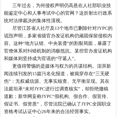
三年过去，为何侵权声明仍高悬在人社部职业技
能鉴定中心和人事考试中心的官网？这折射出行政系
统对法律裁决的集体性漠视。
尽管江苏省人社厅及13个地市已删除针对JYPC的
诋毁声明，多家省级官办发证机构仍顽固保留侵权内
容。这种“地方认错、中央装聋”的割裂局面，暴露了
官僚体系对纠错机制的消极抵抗。某些官办发证机构
和媒体则坚持成为官谣的“守墓人”。
更值得警惕的是媒体与权力的共谋结构。澎湃新
闻连续刊发的15篇污名化报道，被揭穿存在“三无硬
伤”：无权威信源、无事实核查、无平衡呈现。其在
法庭坦承“未对JYPC进行过调查核实”，却拒绝撤稿
道歉；新华网妄称JYPC“假机构、假合作、假宣传、
假证书、假资质”，尽管法院已确认了JYPC全国职业
资格考试认证中心26年来的合法经营事实。