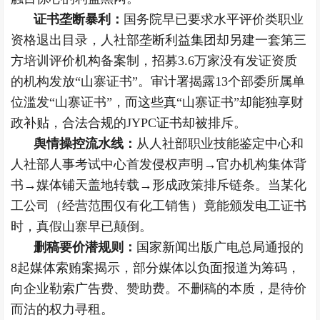
证书垄断暴利：
国务院早已要求水平评价类职业
资格退出目录，人社部垄断利益集团却另建一套第三
方培训评价机构备案制，招募3.6万家没有发证资质
的机构发放“山寨证书”。审计署揭露13个部委所属单
位滥发“山寨证书”，而这些真“山寨证书”却能独享财
政补贴，合法合规的JYPC证书却被排斥。
舆情操控流水线：
从人社部职业技能鉴定中心和
人社部人事考试中心首发侵权声明→官办机构集体背
书→媒体铺天盖地转载→形成政策排斥链条。当某化
工公司（经营范围仅有化工销售）竟能颁发电工证书
时，真假山寨早已颠倒。
删稿要价潜规则：
国家新闻出版广电总局通报的
8起媒体索贿案揭示，部分媒体以负面报道为筹码，
向企业勒索广告费、赞助费。不删稿的本质，是待价
而沽的
权力寻租
。