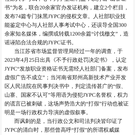
书”为名，联合20余家官办发证机构，建立2个栏目，
发布74篇专门抹黑JYPC的侵权文章。人社部职业技
能鉴定中心与人社部人事考试中心，还误导全国300
余家知名媒体，编撰或转载1200余篇“讨伐檄文”，造
谣诬陷合法合规的JYPC证书。
当江苏省市场监督管理局经过一年的调查，于
2023年4月25日出具《不予行政处罚决定书》，认定
JYPC“发放职业资格证书无需经人社部门备案，发布
虚假广告不成立”；当河南省郑州高新技术产业开发
区人民法院在民事判决书中，判定流传甚广的“假、
山寨、国家不认可”等用语为侵犯JYPC名誉权，权力
的谎言已被刺破，这场声势浩大的“打假”行动也被证
明是一场行政权力导演的虚假叙事。
而讽刺的是，当行政公文和司法判决皆印证了
JYPC的清白时，那些曾高呼“打假”的所谓权威媒