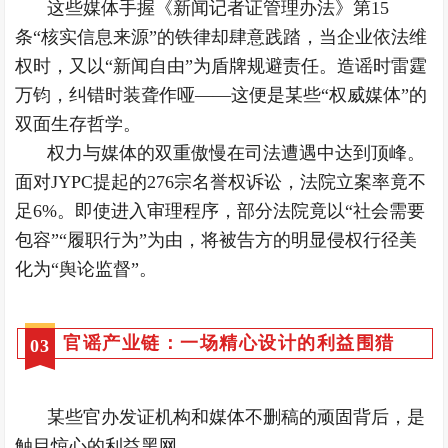
这些媒体手握《新闻记者证管理办法》第15
条“核实信息来源”的铁律却肆意践踏，当企业依法维
权时，又以“新闻自由”为盾牌规避责任。造谣时雷霆
万钧，纠错时装聋作哑——这便是某些“权威媒体”的
双面生存哲学。
权力与媒体的双重傲慢在司法遭遇中达到顶峰。
面对JYPC提起的276宗名誉权诉讼，法院立案率竟不
足6%。即使进入审理程序，部分法院竟以“社会需要
包容”“履职行为”为由，将被告方的明显侵权行径美
化为“舆论监督”。
官谣产业链：一场精心设计的利益围猎
0
3
某些官办发证机构和媒体不删稿的顽固背后，是
触目惊心的利益黑网。