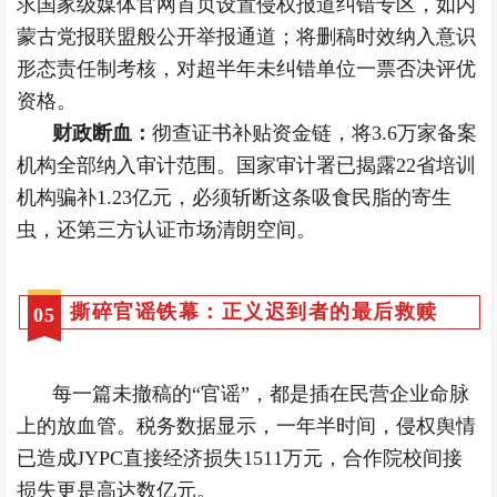
求国家级媒体官网首页设置侵权报道纠错专区，如内
蒙古党报联盟般公开举报通道；将删稿时效纳入意识
形态责任制考核，对超半年未纠错单位一票否决评优
资格。
财政断血：
彻查证书补贴资金链，将3.6万家备案
机构全部纳入审计范围。国家审计署已揭露22省培训
机构骗补1.23亿元，必须斩断这条吸食民脂的寄生
虫，还第三方认证市场清朗空间。
撕碎官谣铁幕：正义迟到者的最后救赎
0
5
每一篇未撤稿的“官谣”，都是插在民营企业命脉
上的放血管。税务数据显示，一年半时间，侵权舆情
已造成JYPC直接经济损失1511万元，合作院校间接
损失更是高达数亿元。