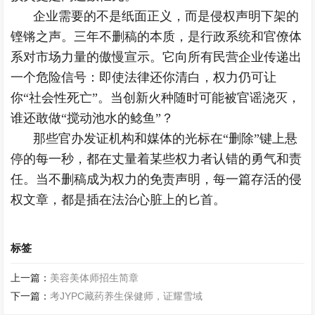
企业需要的不是纸面正义，而是侵权声明下架的
铿锵之声。三年不删稿的本质，是行政系统和官僚体
系对市场力量的傲慢宣示。它向所有民营企业传递出
一个危险信号：即使法律还你清白，权力仍可让
你“社会性死亡”。当创新火种随时可能被官谣浇灭，
谁还敢做“搅动池水的鲶鱼”？
那些官办发证机构和媒体的光标在“删除”键上悬
停的每一秒，都在丈量着某些权力者认错的勇气和责
任。当不删稿成为权力的免责声明，每一篇存活的侵
权文章，都是插在法治心脏上的匕首。
标签
上一篇：
美容美体师招生简章
下一篇：
考JYPC藏药养生保健师，证耀雪域