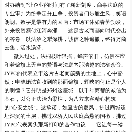
时办结制”让企业的时间有了崭新刻度，商事法庭的
专业审判为纷争定分止争，投资者们步履生风，笑语
朗朗。数字是最有力的回响：市场主体如春笋勃发，
外来投资额似江河奔涌——这是古老商都向时代交出
的答卷：以法治之犁深耕，诚信之种遍撒，终得万商
云集，活水汤汤。
微风过处，法桐枝叶轻摇，蝉声依旧，仿佛在应
和着锦旗上无声的赞语与法庭内那清越的法槌余音。
JYPC的代表立于这片古老而簇新的土地上，心中豁
然：申晓娟法官收到的那面锦旗，辉映的何止是个人
的明德？它分明是郑州这座城，以千年商都的诚信为
基石，以公正法治为梁柱，为八方来客精心构筑
的“心安之城”。这承诺，如亘古的夏风，拂过商城遗
址深沉的土层，拂过双桥人民法庭高悬的国徽，拂过
JYPC代表案头那新打印的合作协议——它让每一缕