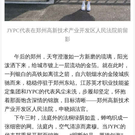
JYPC代表在郑州高新技术产业开发区人民法院前留
影
午后的郑州，天穹澄澈如一方新磨的琉璃，阳光
泼洒下来，给城市镀上一层流动的金箔。就在此时，
一列银白的高铁如离弦之箭，自六朝烟水的金陵城疾
驰而来，稳稳停驻于郑州东站。江苏英才职业技能鉴
定集团和JYPC的代表风尘未洗，步履却坚定，怀抱
着那面饱含深情的锦旗，目标清晰——郑州高新技术
产业开发区人民法院，申晓娟法官。
下午三时，法庭外的法桐绿荫如盖，蝉鸣织成一
张细密的网。法庭内，空气清凉而肃穆。当JYPC的