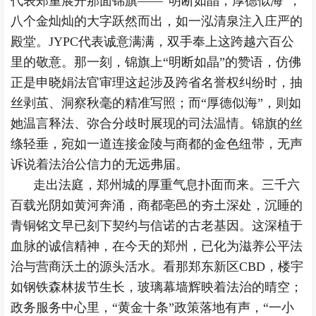
代表郑重展开那面锦旗——“明断如晶，厚德似海”，
八个金灿灿的大字跃然而出，如一泓清泉注入庄严的
殿堂。JYPC代表诚意满满，双手奉上这跨越六百公
里的敬意。那一刻，锦旗上“明断如晶”的赞语，仿佛
正是申晓娟法官审理这起涉及跨省名誉权纠纷时，抽
丝剥茧、洞察秋毫的精准写照；而“厚德似海”，则如
她温言释法、弥合分歧时展现的司法温情。锦旗的丝
绦轻垂，宛如一道连接金陵与商都的金色纽带，无声
诉说着法治公信力的无远弗届。
走出法庭，郑州城的厚重气息扑面而来。三千六
百载光阴如黄河奔涌，商都亳邑的夯土深处，沉睡的
青铜铭文早已刻下契约与信诺的古老基因。这深植于
血脉的诚信精神，在今天的郑州，已化为滋养公平法
治与营商沃土的源头活水。看那郑东新区CBD，楼宇
如钢铁森林拔节生长，玻璃幕墙辉映着法治的晴空；
政务服务中心里，“黄金十条”政策落地有声，“一小